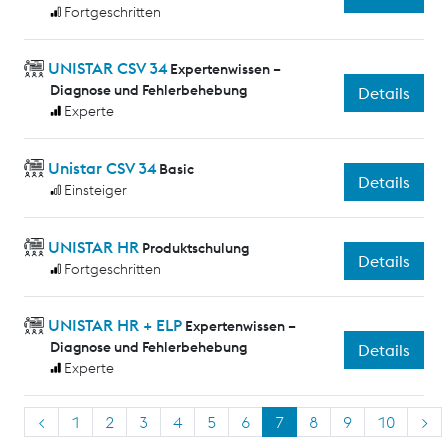
Fortgeschritten
UNISTAR CSV 34
Expertenwissen –
Diagnose und Fehlerbehebung
Details
Experte
Unistar CSV 34
Basic
Details
Einsteiger
UNISTAR HR
Produktschulung
Details
Fortgeschritten
UNISTAR HR + ELP
Expertenwissen –
Diagnose und Fehlerbehebung
Details
Experte
<
1
2
3
4
5
6
7
8
9
10
>