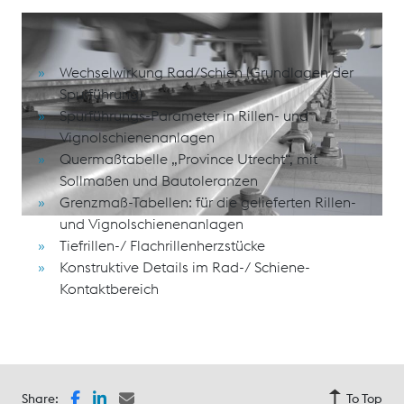
Schulungsinhalte
Wechselwirkung Rad/Schien (Grundlagen der
Spurführung)
Spurführungs-Parameter in Rillen- und
Vignolschienenanlagen
Quermaßtabelle „Province Utrecht“, mit
Sollmaßen und Bautoleranzen
Grenzmaß-Tabellen: für die gelieferten Rillen-
und Vignolschienenanlagen
Tiefrillen-/ Flachrillenherzstücke
Konstruktive Details im Rad-/ Schiene-
Kontaktbereich
Share:
To Top