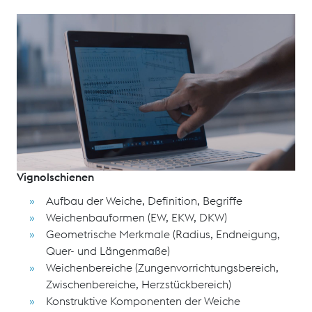
In dem Seminar werden Ihnen für die Planung von
Weichen die Grundkenntnisse der Weichentechnik bis
zur Planung und Vorbereitung der Ausschreibung
vermittelt.
Schulungsinhalte
Aufbau einer Weiche und Weichentechnik
Vignolschienen
Aufbau der Weiche, Definition, Begriffe
Weichenbauformen (EW, EKW, DKW)
Geometrische Merkmale (Radius, Endneigung,
Quer- und Längenmaße)
Weichenbereiche (Zungenvorrichtungsbereich,
Zwischenbereiche, Herzstückbereich)
Konstruktive Komponenten der Weiche