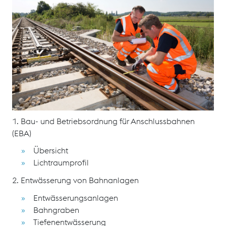
Das Seminar vermittelt grundlegende Kenntnisse zur
Instandhaltung von Bahnanlagen in Anschlussbahnen.
Ziel ist es, Wege zu zeigen, die Qualität und
Wirtschaftlichkeit Ihrer Bauprozesse in
Anschlussbahnen zu erhöhen.
Schulungsinhalte
1. Bau- und Betriebsordnung für Anschlussbahnen
(EBA)
Übersicht
Lichtraumprofil
2. Entwässerung von Bahnanlagen
Entwässerungsanlagen
Bahngraben
Tiefenentwässerung