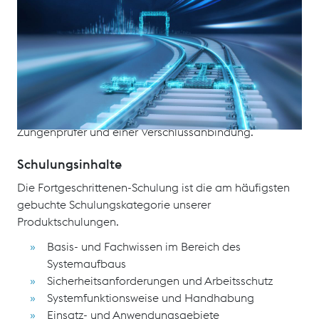
ECOSTAR dient der Umstellung von
Vignolschienenweichen unabhängig von Spurweiten
bzw. Bauarten mit außen liegendem Verschluss
(SPHEROLOCK) für den Nah- und Fernverkehr. Es
besteht aus einem elektro-hydraulischen Antrieb,
einem Detektionsmodul (EPD 4.0) zur Überwachung
der Zungenendlagen inklusive der Verriegelung der
Zungenprüfer und einer Verschlussanbindung.
Schulungsinhalte
Die Fortgeschrittenen-Schulung ist die am häufigsten
gebuchte Schulungskategorie unserer
Produktschulungen.
Basis- und Fachwissen im Bereich des
Systemaufbaus
Sicherheitsanforderungen und Arbeitsschutz
Systemfunktionsweise und Handhabung
Einsatz- und Anwendungsgebiete