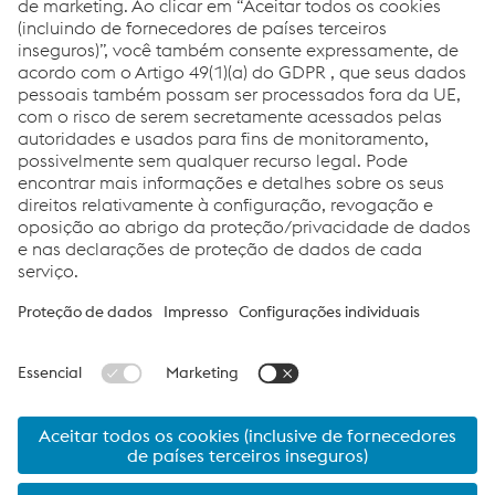
voestalpine Meincol 2
Estrada Paolo Radanelli, S/N
Forqueta – 95115-700 Caxias do
Sul - RS, Brasil
T: +55 54 3220 9025
Enviar um e-mail
©2022 voestalpine Meincol S.A.
Impresso
voestalpine Meincol S.A.