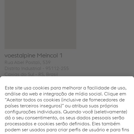
voestalpine Meincol 1
Rua Abel Postali, 539
Distrito Industrial - 95112-255
Caxias do Sul - RS, Brasil
T: +55/54/32 20-9000
Enviar um e-mail