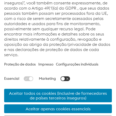
Quer visualizar o que é, na prática, um tubo
especial?
Nós te ajudamos!
Acesse o nosso
catálogo
e confira o que são estes produtos.
Transferências
Links
Tubos Especiais
©2022 voestalpine Meincol S.A.
Impresso
voestalpine Meincol S.A.
Links