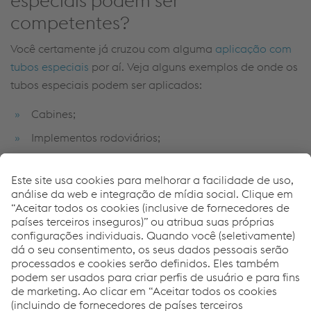
especiais podem ser
competentes?
Você certamente já cruzou com alguma
aplicação com
tubos especiais
por aí.
Veja alguns exemplos de onde os
tubos especiais podem ser aplicados:
Cabines;
Implementos rodoviários;
Automotivos leves;
Caminhões;
Ônibus;
Formas;
Fitness;
Moveleiro;