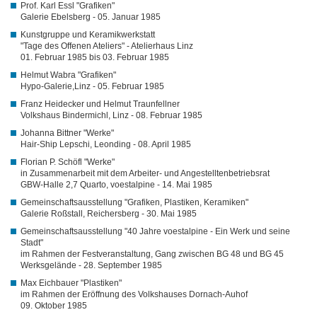
Prof. Karl Essl "Grafiken"
Galerie Ebelsberg - 05. Januar 1985
Kunstgruppe und Keramikwerkstatt
"Tage des Offenen Ateliers" - Atelierhaus Linz
01. Februar 1985 bis 03. Februar 1985
Helmut Wabra "Grafiken"
Hypo-Galerie,Linz - 05. Februar 1985
Franz Heidecker und Helmut Traunfellner
Volkshaus Bindermichl, Linz - 08. Februar 1985
Johanna Bittner "Werke"
Hair-Ship Lepschi, Leonding - 08. April 1985
Florian P. Schöfl "Werke"
in Zusammenarbeit mit dem Arbeiter- und Angestelltenbetriebsrat
GBW-Halle 2,7 Quarto, voestalpine - 14. Mai 1985
Gemeinschaftsausstellung "Grafiken, Plastiken, Keramiken"
Galerie Roßstall, Reichersberg - 30. Mai 1985
Gemeinschaftsausstellung "40 Jahre voestalpine - Ein Werk und seine
Stadt"
im Rahmen der Festveranstaltung, Gang zwischen BG 48 und BG 45
Werksgelände - 28. September 1985
Max Eichbauer "Plastiken"
im Rahmen der Eröffnung des Volkshauses Dornach-Auhof
09. Oktober 1985