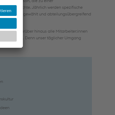
auf jede Person, die zu einer
etragen möchte. Jährlich werden spezifische
sleitung ausgewählt und abteilungsübergreifend
lima sind darüber hinaus alle Mitarbeiter:innen
 hinterfragen. Denn unser täglicher Umgang
en
nskultur
 Ideen