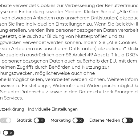
Unser Weg
Phase 1:
Arbeiten mit Führungskräften, Handlungsfelder erui
Phase 2:
Interessierte Mitarbeiter:innen ins Boot holen und M
Zusammenarbeit ausarbeiten
Danach jährlich:
Maßnahmen zur Verbesserung der Unternehmenskult
Generationenmanagement und Kommunikation um