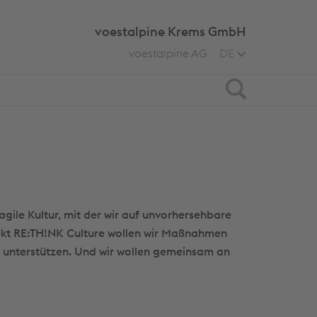
voestalpine Krems GmbH
voestalpine AG
DE
Search
agile Kultur, mit der wir auf unvorhersehbare
ekt RE:TH!NK Culture wollen wir Maßnahmen
ft unterstützen. Und wir wollen gemeinsam an