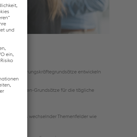
eren und Führungskräftegrundsätze entwickeln
itarbeiter:innen-Grundsätze für die tägliche
ur auf Basis wechselnder Themenfelder wie
setzen