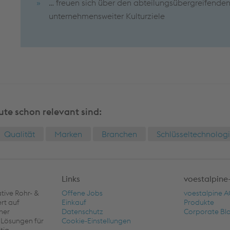
… freuen sich über den abteilungsübergreifenden
unternehmensweiter Kulturziele
ute schon relevant sind:
Qualität
Marken
Branchen
Schlüsseltechnolog
Links
voestalpine
tive Rohr- &
Offene Jobs
voestalpine 
ert auf
Einkauf
Produkte
her
Datenschutz
Corporate Bl
 Lösungen für
Cookie-Einstellungen