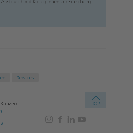
 Austausch mit Kolleg:innen zur Erreichung
ien
Services
-Konzern
AG
og