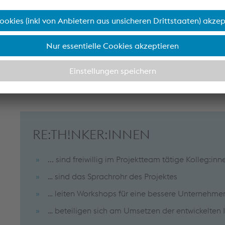
Im RE:TH!NK-Team sind alle willkommen – wir freuen uns 
wachstumsorientierten und agilen Unternehmenskultur b
Schwerpunkte gemeinsam im Team und mit der Geschäft
bearbeitet.
Für eine stärkere Gemeinschaft und ein besseres Arbeitsk
aufgerufen, das eigene Handeln eigenverantwortlich zu
miteinander prägt unsere Unternehmenskultur.
RE:TH!NKER:INNEN
... sind freiwillig im Projektteam tätige Kolleg:inn
… sind das Sprachrohr des Projektes
… leiten Workshops für eine bessere Unternehme
… beteiligen sich am Umsetzen der entwickelten