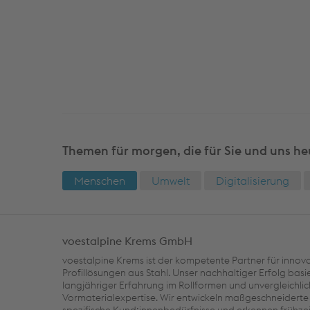
Themen für morgen, die für Sie und uns he
Menschen
Umwelt
Digitalisierung
voestalpine Krems GmbH
voestalpine Krems ist der kompetente Partner für innova
Profillösungen aus Stahl. Unser nachhaltiger Erfolg basi
langjähriger Erfahrung im Rollformen und unvergleichlic
Vormaterialexpertise. Wir entwickeln maßgeschneiderte