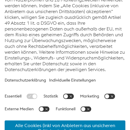
Weiterverarbeitung,
unsere Kompetenz und
Expertise formt die
Zukunft.
Links
Offene Jobs
Einkauf
Datenschutz
Cookie-Einstellungen
Sprache