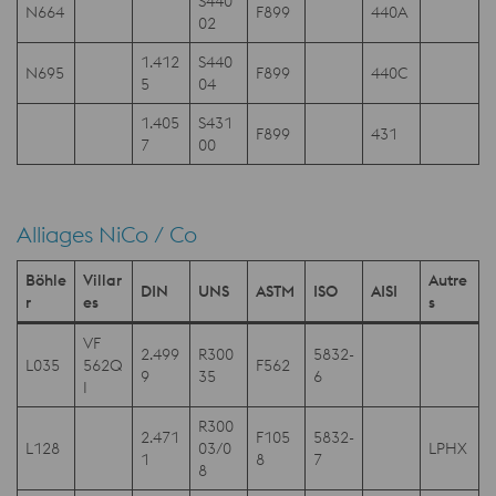
S440
N664
F899
440A
02
1.412
S440
N695
F899
440C
5
04
1.405
S431
F899
431
7
00
Alliages NiCo / Co
Böhle
Villar
Autre
DIN
UNS
ASTM
ISO
AISI
r
es
s
VF
2.499
R300
5832-
L035
562Q
F562
9
35
6
I
R300
2.471
F105
5832-
L128
03/0
LPHX
1
8
7
8