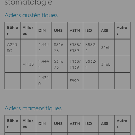
stomatologie
Aciers austénitiques
Böhle
Villar
Autre
DIN
UNS
ASTM
ISO
AISI
r
es
s
A220
1.444
S316
F138/
5832-
316L
SC
1
73
F139
1
1.444
S316
F138/
5832-
VI138
316L
1
73
F139
1
1.431
F899
0
Aciers martensitiques
Böhle
Villar
Autre
DIN
UNS
ASTM
ISO
AISI
r
es
s