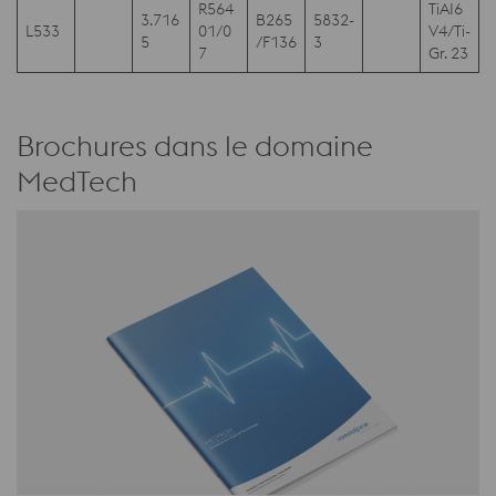
R564
TiAI6
3.716
B265
5832-
L533
01/0
V4/Ti-
5
/F136
3
7
Gr. 23
Brochures dans le domaine
MedTech