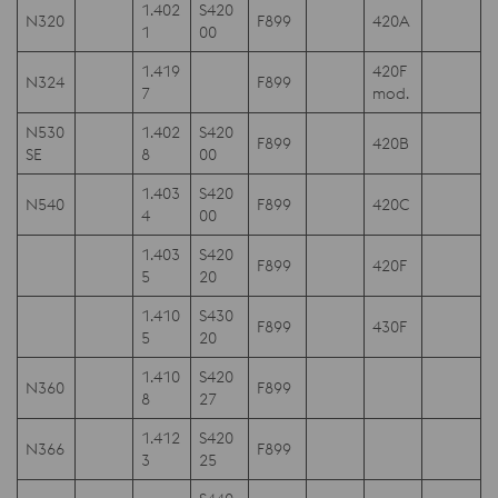
1.402
S420
N320
F899
420A
1
00
1.419
420F
N324
F899
7
mod.
N530
1.402
S420
F899
420B
SE
8
00
1.403
S420
N540
F899
420C
4
00
1.403
S420
F899
420F
5
20
1.410
S430
F899
430F
5
20
1.410
S420
N360
F899
8
27
1.412
S420
N366
F899
3
25