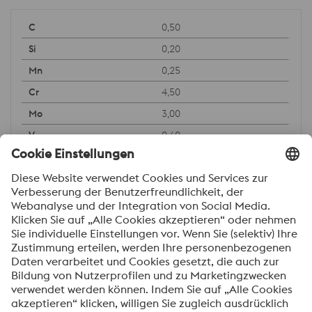
0,50
0,20
0,25
4,50
3,00
0,60
<0.03
<0.10
<0.15
18,00
4,90
9,30
1,10