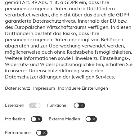
Downloads
Datenblatt AM Wassermantelkerne
PDF | 691 KB
Über die High Performance Metals Division
Die High Performance Metals Division des voestalpine-Konzerns
ist auf die Produktion und Verarbeitung von
Hochleistungswerkstoffen und kundenspezifische Services
fokussiert. Die Division ist globaler Marktführer bei Werkzeugstahl
und einer der führenden Anbieter von anderen Produkten aus
Hochleistungswerkstoffen. Wichtigste Kundensegmente sind die
Bereiche Automobil, Öl- und Gasexploration, Maschinenbau
sowie die Konsumgüterindustrie und die Luftfahrt.