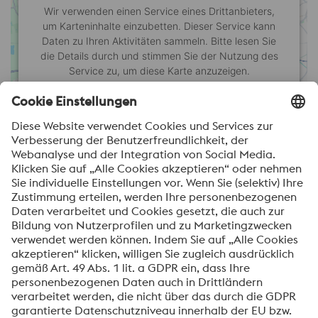
Wir verwenden einen Service eines Drittanbieters,
um Karteninhalte einzubetten. Dieser Service kann
Daten zu Ihren Aktivitäten sammeln. Bitte lesen Sie
die Details durch und stimmen Sie der Nutzung des
Service zu, um diese Karte anzuzeigen.
Mehr Informationen
Akzeptieren
vAMC nimmt an dem Projekt “Innovationsnetze und
Wertschöpfungsketten der Additiven Fertigung unter
Berücksichtigung von verantwortungsvoller Forschung
und Innovation (IAMRRI)” teil. Gefördert durch das