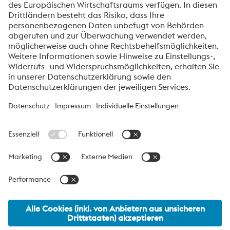
Forschungs- und Innovationsprogramm Horizon 2020 der
Europäischen Union unter der Grant Agreement Nummer
788361 (2018-2021).
Über die High Performance Metals Division
Die High Performance Metals Division des voestalpine-Konzerns
ist auf die Produktion und Verarbeitung von
Hochleistungswerkstoffen und kundenspezifische Services
fokussiert. Die Division ist globaler Marktführer bei Werkzeugstahl
und einer der führenden Anbieter von anderen Produkten aus
Hochleistungswerkstoffen. Wichtigste Kundensegmente sind die
Bereiche Automobil, Öl- und Gasexploration, Maschinenbau
sowie die Konsumgüterindustrie und die Luftfahrt.
voestalpine_AG Navigation