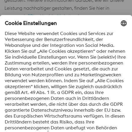
Leistung nachhaltiger gestalten, finden Sie hier in
unserem
inSPire-Nachhaltigkeitsrahmen
.
UNSERE EXPERTEN SIND BEREIT,
IHNEN ZU HELFEN!
Sind Sie bereit, unser Know-how und unser umfassendes
Angebot an Engineered Products für den
Kunststoffspritzguss zu nutzen? Wenn Sie den
Optimismus von Simon Sinek teilen und einen Mehrwert
für Ihre Kunden schaffen und dadurch Ihre Gewinne
steigern wollen, stehen unsere Experten bereit, um Ihnen
zu helfen.
Sie können sie unten kontaktieren: