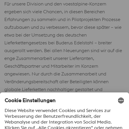
Für unsere Division und den voestalpine-Konzern
ergeben sich viele Chancen, in diesen Bereichen
Erfahrungen zu sammeln und in Pilotprojekten Prozesse
aufzubauen und zu verbessern, bevor diese später – wie
etwa bei der Umsetzung des deutschen
Lieferkettengesetzes bei Buderus Edelstahl – breiter
ausgerollt werden. Bei allen Neuerungen sind wir auf die
enge Zusammenarbeit unserer Lieferanten,
Geschäftspartner und Mitarbeiter im Konzern
angewiesen. Nur durch die Zusammenarbeit und
Veränderungsbereitschaft aller Beteiligten können
globale Lieferketten nachhaltiger gestaltet und
Menschenrechte stärker verankert werden.