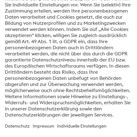
[1] vgl. Bundesministerium für wirtschaftliche
Zusammenarbeit und Entwicklung (2023). Das
Lieferkettengesetz.
https://www.bmz.de/de/themen/liefer
kettengesetz/
Über die High Performance Metals Division
Die High Performance Metals Division des voestalpine-Konzerns
ist auf die Produktion und Verarbeitung von
Hochleistungswerkstoffen und kundenspezifische Services