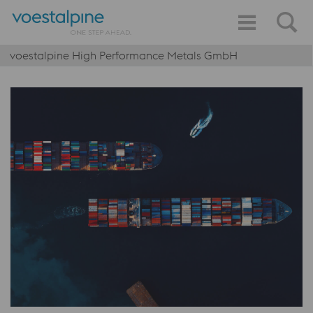
voestalpine High Performance Metals GmbH