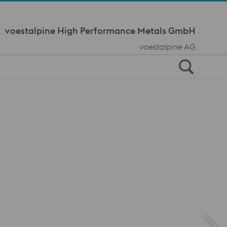
Meta Navi
voestalpine High Performance Metals GmbH
voestalpine AG