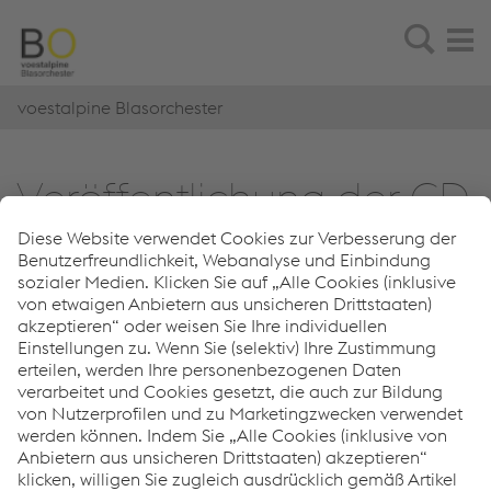
voestalpine Blasorchester
Ver­öf­fent­li­chung der CD
Missa Cae­le­stis