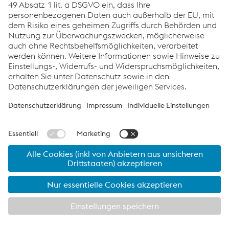
office-blasorchester@gmx.at
Impressum