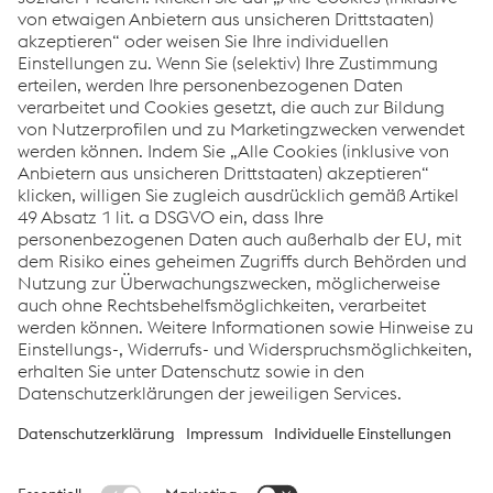
Im Besonderen stehen das Oberösterreichische
Blasmusikwesen der Zwischenkriegs-, Kriegs- und
Nachkriegszeit sowie die Zwangsarbeit in den Linzer
"Hermann Göring Werken" im Mittelpunkt.
Der musikalische Bogen spannt sich an diesem Abend von
"Der Evangelimann" (Wilhelm Kienzl) über "Im Weissen Rössl"
(Ralph Benatzky) und "Israeli Folk Songs" (Eva Fodor) bis hin
zu "Der Eiserne Ring" (Thomas Doss).
Die Moderation sowie die Einbringung von Fachbeiträgen
liegen in den Händen von
Dr. Peter März, OÖBV-
Vizepräsident Ing. Alfred Lugstein, Mag.a Christina
Ellmauer
und
Mag. Walter Baldinger
(Idee und
Gesamtleitung).
Der
Eintritt
ist
frei
- im Vorfeld wird jedoch um eine