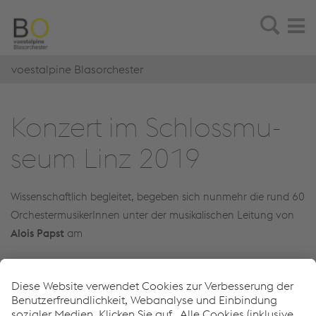
voestalpine Blasorchester
Kon­zert im Schloss­mu­
se­um Linz 2019
Wissenschaftlich begleitet, begeben sich nunmehr die rund 60
OrchestermusikerInnen unter der musikalischen Leitung von
Alois Papst
am
Donnerstag, 09. Mai 2019 um 19:30 Uhr
im
Festsaal
des
Linzer Schlossmuseums
auf eine
zeitgeschichtliche Spurensuche
.