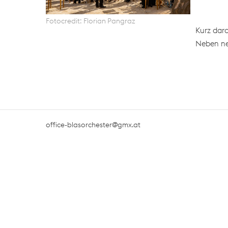
Fotocredit: Florian Pangraz
Kurz dara
Neben neu
office-blasorchester@gmx.at