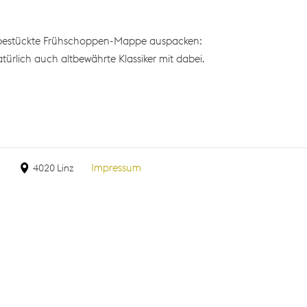
eu bestückte Frühschoppen-Mappe auspacken:
ürlich auch altbewährte Klassiker mit dabei.
Impressum
4020 Linz