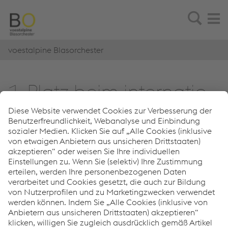
voestalpine Blasorchester
1. Platz beim in­ter­na­tio­
na­len Kon­zert­wett­be­
werb in Vöck­la­bruck!
office-blasorchester@gmx.at
Impressum