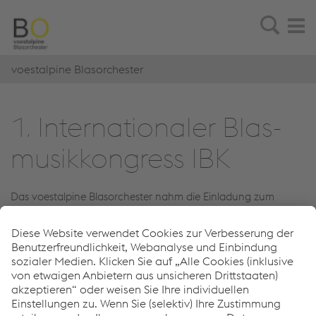
voestalpine Blasorchester
1. In­ter­na­tio­na­ler Blas­
mu­sik­kon­gress IBK
Das voestalpine Blasorchester nahm die Einladung zum
Gastkonzert beim 1. Internationalen Blasmusikkongress in
Neu-Ulm dankend an! Vor einem großen Fachpublikum
konnte das Orchester überzeugen und brachte dabei seine
Leistung auf den Punkt! Unter dem Gastdirigat von
Komponist Thomas Doss wuchs das Orchester dabei über sich
hinaus und sorgte so für internationale Beachtung!