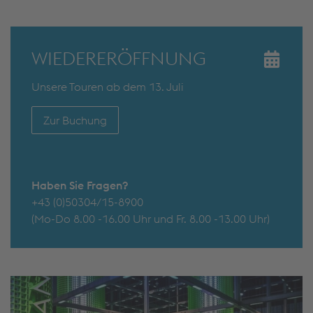
WIEDERERÖFFNUNG
Unsere Touren ab dem 13. Juli
Zur Buchung
Haben Sie Fragen?
+43 (0)50304/15-8900
(Mo-Do 8.00 -16.00 Uhr und Fr. 8.00 -13.00 Uhr)