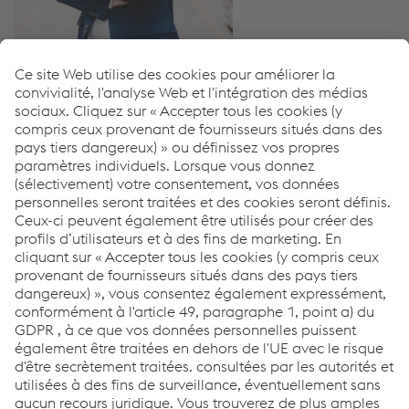
Thomas Houvenaeghel
Com­mer­cial Seg­ment Mana­ger
Cus­tom Roll For­ming
T:
+32 51 261 639
Envoyer un cour­riel