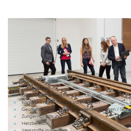
Das Seminar vermittelt die Grundlagen, den aktuell
Weichentechnik (Meterspur / Schmalspur) aus der Sic
erhalten einen Überblick vom Aufbau der Weiche bi
Weichentechnik.
Schulungsinhalte
Weichenarten
Geometrische Merkmale von Weichen
Konstruktive Merkmales von Weichen
Geometriekontrolle bei gebogenen Weichen / Siche
Zungenvorrichtung
Herzbereich
Werkstoffe in Weichen