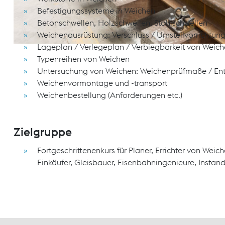
Befestigungssysteme in Weichen
Betonschwellen, Holzschwellen, Stahlschwellen
Weichenausrüstung: Verschluss / Umstellvorrichtung
Lageplan / Verlegeplan / Verbiegbarkeit von Weic
Typenreihen von Weichen
Untersuchung von Weichen: Weichenprüfmaße / Entg
Weichenvormontage und -transport
Weichenbestellung (Anforderungen etc.)
Zielgruppe
Fortgeschrittenenkurs für Planer, Errichter von Weich
Einkäufer, Gleisbauer, Eisenbahningenieure, Insta