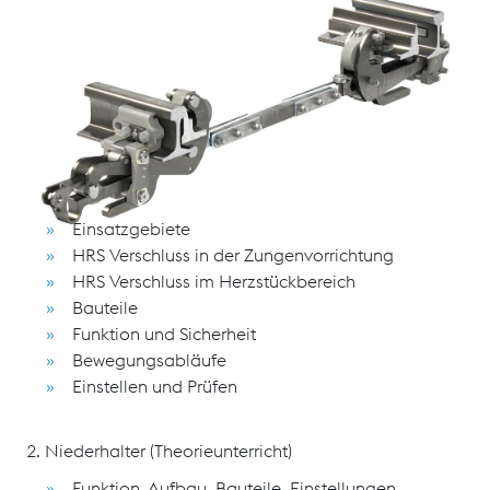
Das Seminar ist die beste Voraussetzung, sich
Grundkenntnisse über den HRS-Verschluss und
hydraulischen Niederhalter anzueignen oder seine
Fachkenntnisse weiter zu qualifizieren.
Schulungsinhalte
1. HRS Verschluss (Theorie- und Praxisunterricht)
Einsatzgebiete
HRS Verschluss in der Zungenvorrichtung
HRS Verschluss im Herzstückbereich
Bauteile
Funktion und Sicherheit
Bewegungsabläufe
Einstellen und Prüfen
2. Niederhalter (Theorieunterricht)
Funktion, Aufbau, Bauteile, Einstellungen