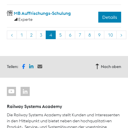
MB Auffrischungs-Schulung
Details
Experte
<
1
2
3
4
5
6
7
8
9
10
>
Teilen:
Nach oben
Railway Systems Academy
Die Railway Systems Academy stellt Kunden und Interessenten
in den Mittelpunkt und bietet neben den hochqualitativen
Produkt-, Service- und Systemlösungen der voestalpine