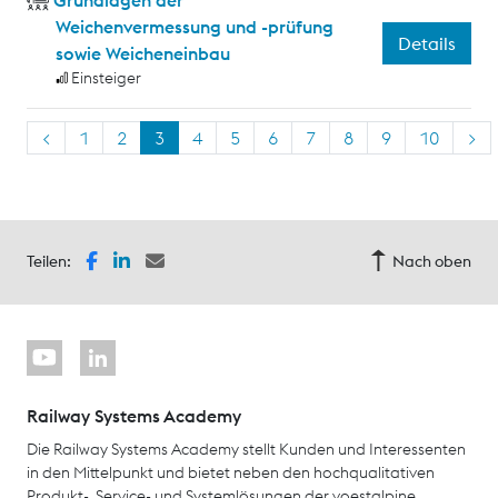
Grundlagen der
Weichenvermessung und -prüfung
Details
sowie Weicheneinbau
Einsteiger
<
1
2
3
4
5
6
7
8
9
10
>
Teilen:
Nach oben
Railway Systems Academy
Die Railway Systems Academy stellt Kunden und Interessenten
in den Mittelpunkt und bietet neben den hochqualitativen
Produkt-, Service- und Systemlösungen der voestalpine