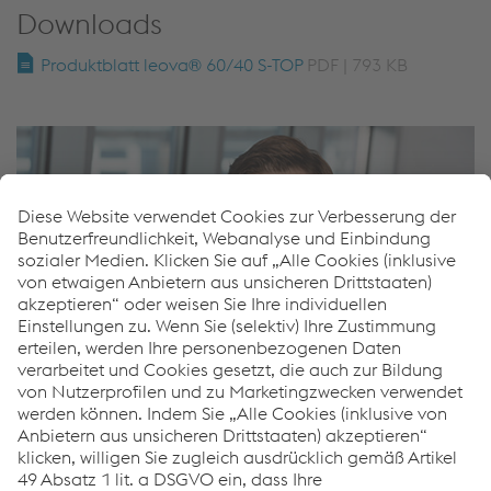
Downloads
Produktblatt leova® 60/40 S-TOP
PDF | 793 KB
Matthias Stumvoll
Key Account Manager leova®
T.
+43 50304 14 755
M.
+43 6648361543