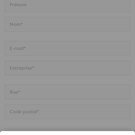
Prénom
Nom*
E-mail*
Entreprise*
Rue*
Code postal*