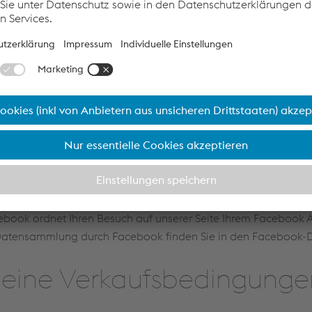
AG und die österreichischen Tochterunternehmen sind Mitglied
erorganisation gemäß den entsprechenden Rechtsvorschriften.
er siehe Firmen A-Z auf der Website der WKÖ http://wko.at.S
e von einer geschlechtsneutralen Schreibweise der auf natürl
n. Soweit derartige Bezeichnungen nur in männlicher Form ang
che Beschäftigte.Zur Verbesserung der Effizienz der Website 
. Durch Speicherung eines sog. „Cookies“ auf Ihrem Computer 
er IP-Adresse) von Google Analytics ausgewertet. Die Auswertu
nen zur Verbesserung der eigenen Produkte und Services. Durc
Cookies unterbinden. In diesem Fall kann möglicherweise die 
enn Sie den Facebook Gefällt-mir-Button nutzen, werden Ihre D
ebook ordnet Ihren Besuch auf unserer Seite Ihrem Facebook
atensammlung durch Facebook finden Sie in den Facebook-Da
eine Verkaufsbedingunge