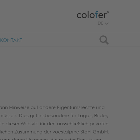
DE
Suche
KONTAKT
e kann Hinweise auf andere Eigentumsrechte und
ssen. Dies gilt insbesondere für Logos, Bilder,
 dieser Website für den ausschließlich privaten
klichen Zustimmung der voestalpine Stahl GmbH.
g von deren Ursachen, die aus der Benutzung