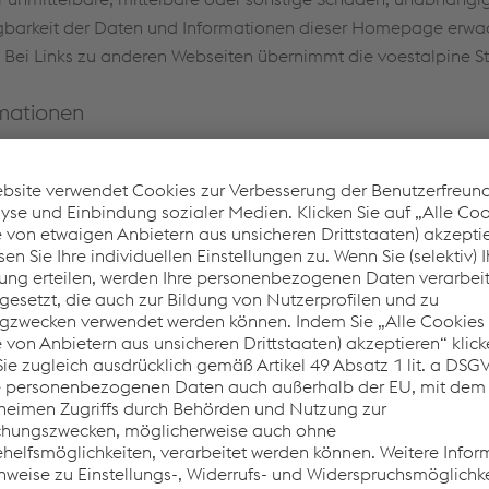
gbarkeit der Daten und Informationen dieser Homepage erwachs
 Bei Links zu anderen Webseiten übernimmt die voestalpine St
mationen
ahl GmbH
aße 3
ia
/15-0
/55-0
ine.com
ellschaft mit beschränkter Haftung
ht: Handelsgericht Linz
er: FN 78052 h
546658
TU 36905408