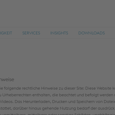
GKEIT
SERVICES
INSIGHTS
DOWNLOADS
nweise
ie folgende rechtliche Hinweise zu dieser Site: Diese Websit
 Urheberrechten enthalten, die beachtet und befolgt werden mü
Videos. Das Herunterladen, Drucken und Speichern von Dateien
stattet, darüber hinaus gehende Nutzung bedarf der ausdrüc
r unmittelbare, mittelbare oder sonstige Schäden, unabhängi