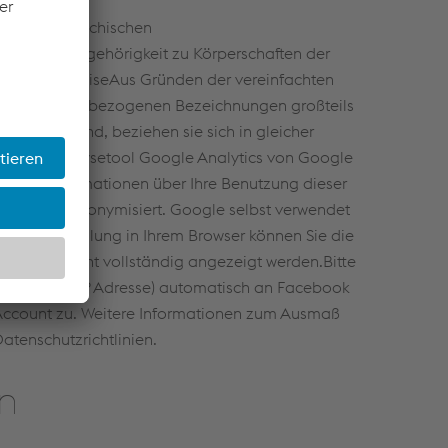
 der österreichischen
 Für die Zugehörigkeit zu Körperschaften der
onstige HinweiseAus Gründen der vereinfachten
iche Personen bezogenen Bezeichnungen großteils
eführt sind, beziehen sie sich in gleicher
wird das Analysetool Google Analytics von Google
werden Informationen über Ihre Benutzung dieser
ng erfolgt anonymisiert. Google selbst verwendet
h die Einstellung in Ihrem Browser können Sie die
Website nicht vollständig angezeigt werden.Bitte
aten (z. B. IP Adresse) automatisch an Facebook
 Account zu. Weitere Informationen zum Ausmaß
tenschutzrichtlinien.
n