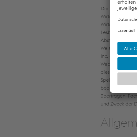
Die voestalpine 
Wirtschaftskamm
Wirtschaftskamm
Lesbarkeit wurd
Abstand genomme
Weise auf weibli
Inc. eingesetzt
Website (inkl. d
diese Informatio
Speicherung des 
beachten Sie, w
übertragen. Fac
und Zweck der D
Allgem