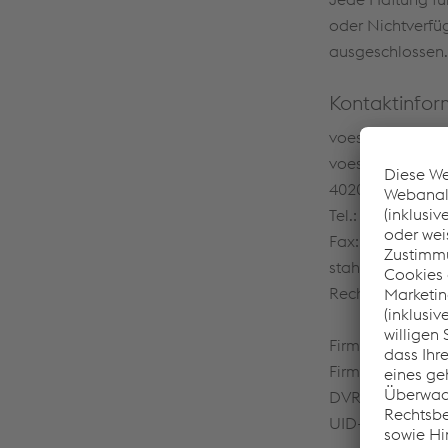
oder Nichtverfü
ausgeschlossen.
Kontaktinfor
voestalpine St
voestalpine-Str
4020 Linz, Austr
Tel.: +43/50304
Fax: +43/50304
stahl@voestalp
Rechtsform: Ges
Firmenbuchgeric
Firmenbuchnumm
DVR-Nummer: 0
UID-Nummer: A