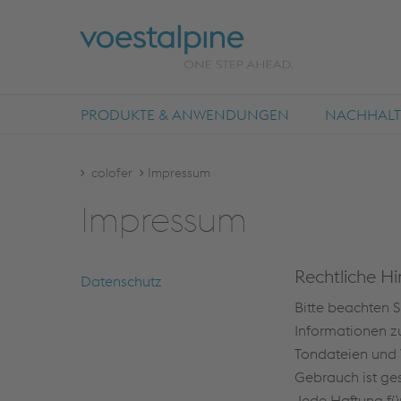
PRODUKTE & ANWENDUNGEN
NACHHALTI
colofer
Impressum
Im­pres­sum
Rechtliche Hi
Da­ten­schutz
Bitte beachten S
Informationen zu
Tondateien und 
Gebrauch ist ge
Jede Haftung fü