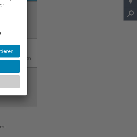
ieb
r
und Heftnähten
hen