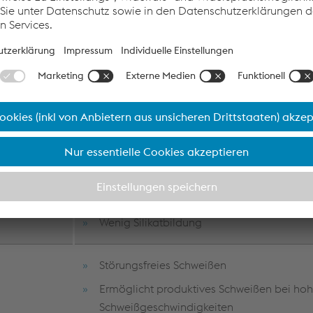
Kein Verstopfen der Liner durch Kupferabr
Weniger Ausfallzeiten für die Reinigung de
Drahtführungen
Keine anfänglichen Spritzer
Hohe Zuverlässigkeit bei kurzen Nähten 
Einfache und schnelle Parameterfindung
Niedrige Spritzer
r
Wenig Silikatbildung
Störungsfreies Schweißen
Ermöglicht produktives Schweißen bei ho
Schweißgeschwindigkeiten