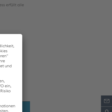
 erfüllt alle
er