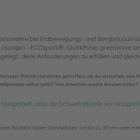
nsbesondere bei Erdbewegungs- und Bergbauausrüst
 Lösungen - ECOspark®, QuickPulse, greenWave und 
elegt, diese Anforderungen zu erfüllen und gleichz
anager Patrick Hendrickx getroffen, um zu verstehen, was i
hweißprozess selbst geht? Was erwarten unsere Kunden:innen?
estgestellt, dass die Schwerindustrie vor einzigart
isten Bauteile haben Wandstärken von bis zu 30 mm oder meh