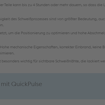
r Teile kann bis zu 4 Stunden oder mehr dauern, so dass die 
ssigkeit des Schweißprozesses sind von größter Bedeutung, au
en.
esetzt, um die Positionierung zu optimieren und hohe Abschmel
Hohe mechanische Eigenschaften, korrekter Einbrand, keine B
nimieren.
st besonders wichtig für sichtbare Schweißnähte, die lackiert we
 mit QuickPulse