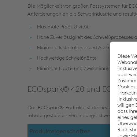
Die Möglichkeit von großen Fasssystemen für ECO
Anforderungen an die Schwerindustrie und resultie
Maximale Produktivität
Hohe Zuverlässigkeit des Schweißprozesses a
Minimale Installations- und Ausfallzeiten
Hochwertige Schweißnähte
Minimale Nach- und Zwischenreinigungsvor
ECOspark® 420 und ECOspar
Das ECOspark®-Portfolio ist der neueste Stand d
robotergestützten Verbindungsschweißen von unle
Produkteigenschaften