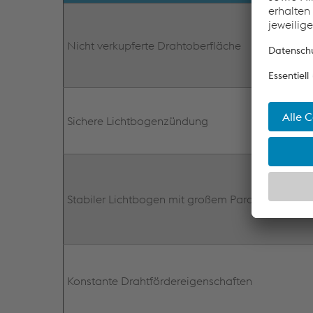
Nicht verkupferte Drahtoberfläche
Sichere Lichtbogenzündung
Stabiler Lichtbogen mit großem Parameterfenste
Konstante Drahtfördereigenschaften