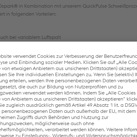
spark® in Kombination mit unserem QuickPulse Schweißprozess
rt in folgenden Vorteilen:
uch bei variablem Luftspalt
gänge
k® 460
er Entwicklung für kupferfreie Massivdrähte zum manuellen od
gierten und niedriglegierten Stählen.
Kundenvorteile