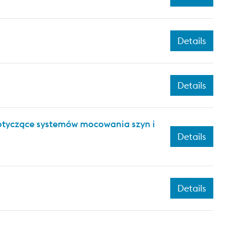
Details
Details
dotyczące systemów mocowania szyn i
Details
Details