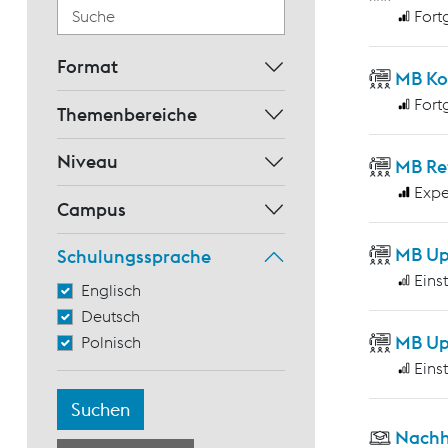
Fort
Format
MB Ko
Fort
Themenbereiche
Niveau
MB Re
Expe
Campus
MB Up
Schulungssprache
Eins
Englisch
Deutsch
MB Up
Polnisch
Eins
Nachh