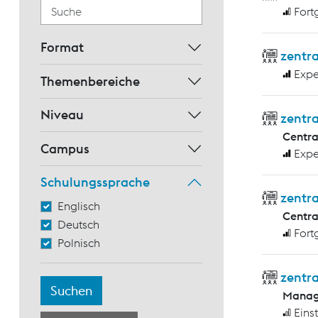
Fort
Format
zentra
Expe
Themenbereiche
Niveau
zentra
Centr
Campus
Expe
Schulungssprache
zentr
Englisch
Centr
Deutsch
Fort
Polnisch
zentra
Manag
Eins