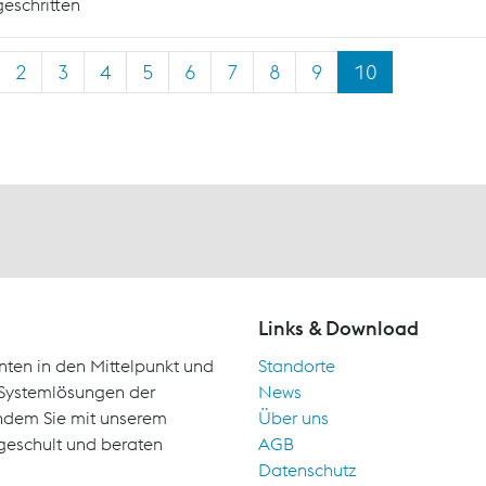
geschritten
2
3
4
5
6
7
8
9
10
Links & Download
nten in den Mittelpunkt und
Standorte
d Systemlösungen der
News
indem Sie mit unserem
Über uns
geschult und beraten
AGB
Datenschutz