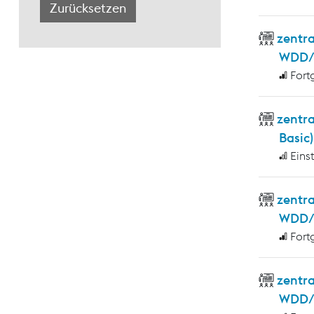
zentr
WDD/
Fort
zentr
Basic)
Eins
zentra
WDD/W
Fort
zentr
WDD/