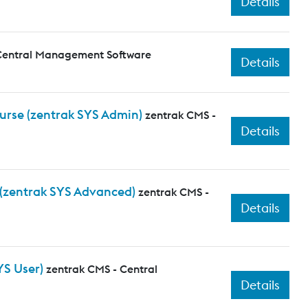
Details
Central Management Software
Details
ourse (zentrak SYS Admin)
zentrak CMS -
Details
 (zentrak SYS Advanced)
zentrak CMS -
Details
YS User)
zentrak CMS - Central
Details