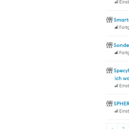
Eins
Smart
Fort
Sonde
Fort
Specy
ich w
Eins
SPHER
Eins
<
1