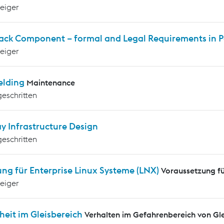
teiger
rack Component – formal and Legal Requirements in P
teiger
elding
Maintenance
geschritten
y Infrastructure Design
geschritten
ng für Enterprise Linux Systeme (LNX)
Voraussetzung f
teiger
heit im Gleisbereich
Verhalten im Gefahrenbereich von G