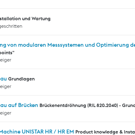
nstallation und Wartung
geschritten
ng von modularen Messsystemen und Optimierung d
oints"
teiger
bau
Grundlagen
teiger
au auf Brücken
Brückenentdröhnung (RIL 820.2040) - Grun
teiger
 Machine UNISTAR HR / HR EM
Product knowledge & Insta