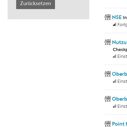
NSE
I
Fort
Nutzu
Checkp
Eins
Ober
Eins
Oberb
Eins
Point