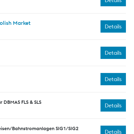
Details
olish Market
Details
Details
Details
ür DBMAS FLS & SLS
Details
leisen/Bahnstromanlagen SIG1/SIG2
Details