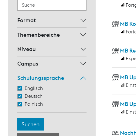
Fort
Format
MB Ko
Fort
Themenbereiche
Niveau
MB Re
Expe
Campus
MB Up
Schulungssprache
Eins
Englisch
Deutsch
MB Up
Polnisch
Eins
Nachh