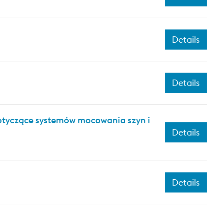
Details
Details
dotyczące systemów mocowania szyn i
Details
Details