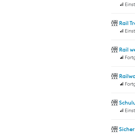
Eins
Rail T
Eins
Rail w
Fort
Railwa
Fort
Schulu
Eins
Sicher