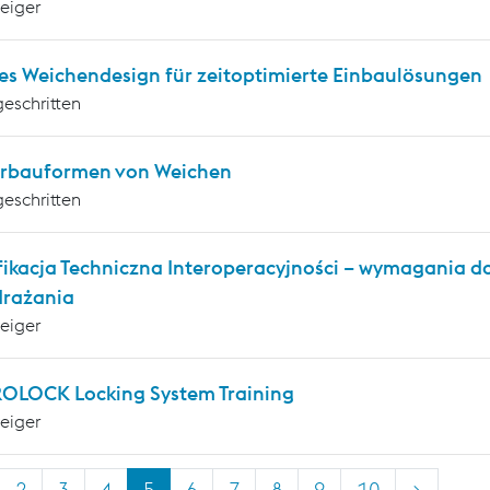
teiger
es Weichendesign für zeitoptimierte Einbaulösungen
geschritten
rbauformen von Weichen
geschritten
fikacja Techniczna Interoperacyjności – wymagania 
drażania
teiger
OLOCK Locking System Training
teiger
2
3
4
5
6
7
8
9
10
>