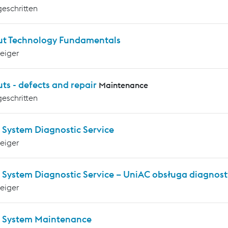
geschritten
ut Technology Fundamentals
teiger
ts - defects and repair
Maintenance
geschritten
 System Diagnostic Service
teiger
 System Diagnostic Service – UniAC obsługa diagnos
teiger
 System Maintenance