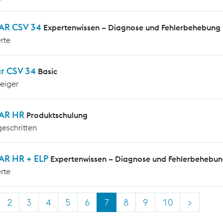
AR CSV 34
Expertenwissen – Diagnose und Fehlerbehebung
rte
ar CSV 34
Basic
teiger
AR HR
Produktschulung
geschritten
AR HR + ELP
Expertenwissen – Diagnose und Fehlerbehebu
rte
2
3
4
5
6
7
8
9
10
>