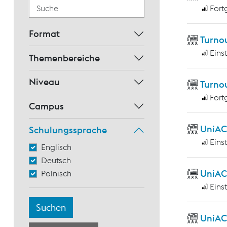
Fort
Format
Turno
Eins
Themenbereiche
Niveau
Turnou
Fort
Campus
UniAC
Schulungssprache
Eins
Englisch
Deutsch
UniAC
Polnisch
Eins
UniAC