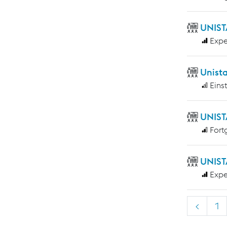
UNIST
Expe
Unist
Eins
UNIST
Fort
UNIST
Expe
<
1