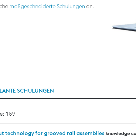
sche
maßgeschneiderte Schulungen
an.
LANTE SCHULUNGEN
e: 189
t technology for grooved rail assemblies
knowledge co