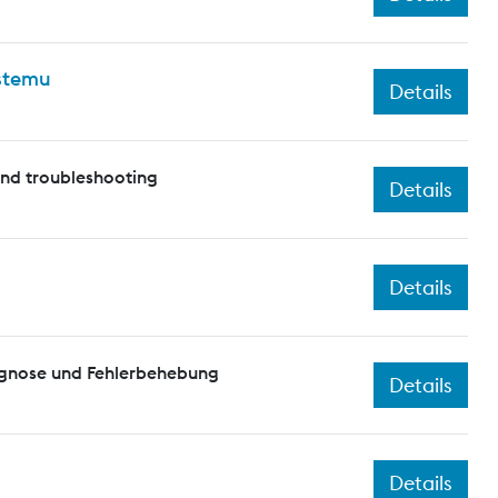
ystemu
Details
and troubleshooting
Details
Details
agnose und Fehlerbehebung
Details
Details