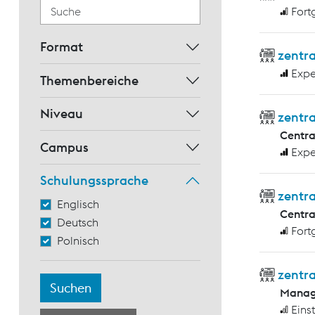
Fort
Format
zentra
Expe
Themenbereiche
Niveau
zentra
Centr
Campus
Expe
Schulungssprache
zentr
Englisch
Centr
Deutsch
Fort
Polnisch
zentra
Manag
Eins