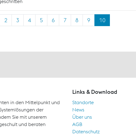
geschritten
2
3
4
5
6
7
8
9
10
Links & Download
nten in den Mittelpunkt und
Standorte
d Systemlösungen der
News
indem Sie mit unserem
Über uns
geschult und beraten
AGB
Datenschutz