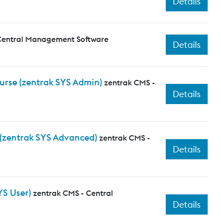
Details
Central Management Software
Details
ourse (zentrak SYS Admin)
zentrak CMS -
Details
 (zentrak SYS Advanced)
zentrak CMS -
Details
YS User)
zentrak CMS - Central
Details