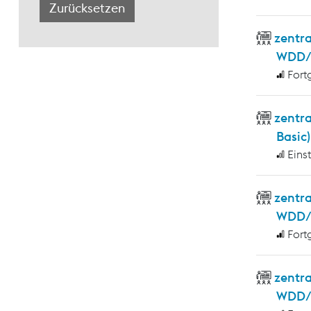
zentr
WDD/
Fort
zentr
Basic)
Eins
zentra
WDD/W
Fort
zentr
WDD/