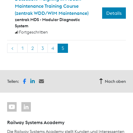
Maintenance Training Course
Details
(zentrak WDD/WIM Maintenance)
zentrak MDS - Modular Diagnostic
System
Fortgeschritten
<
1
2
3
4
5
Teilen:
Nach oben
Railway Systems Academy
Die Railway Systems Academy stellt Kunden und Interessenten