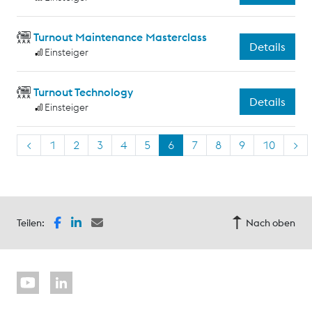
Turnout Maintenance Masterclass
Details
Einsteiger
Turnout Technology
Details
Einsteiger
<
1
2
3
4
5
6
7
8
9
10
>
Teilen:
Nach oben