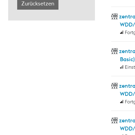
zentr
WDD/
Fort
zentr
Basic)
Eins
zentra
WDD/W
Fort
zentr
WDD/