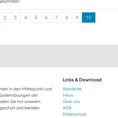
geschritten
2
3
4
5
6
7
8
9
10
Links & Download
nten in den Mittelpunkt und
Standorte
d Systemlösungen der
News
indem Sie mit unserem
Über uns
geschult und beraten
AGB
Datenschutz