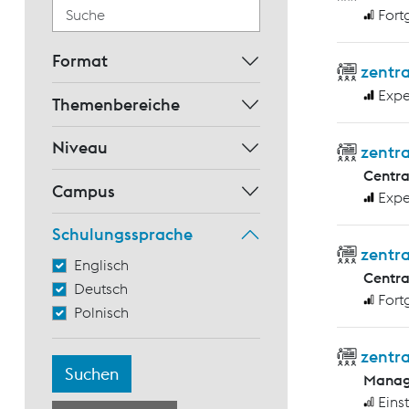
Fort
Format
zentra
Expe
Themenbereiche
Niveau
zentra
Centr
Campus
Expe
Schulungssprache
zentr
Englisch
Centr
Deutsch
Fort
Polnisch
zentra
Manag
Eins