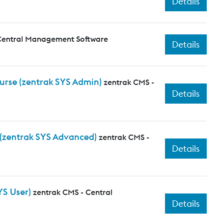
Details
Central Management Software
Details
ourse (zentrak SYS Admin)
zentrak CMS -
Details
 (zentrak SYS Advanced)
zentrak CMS -
Details
YS User)
zentrak CMS - Central
Details