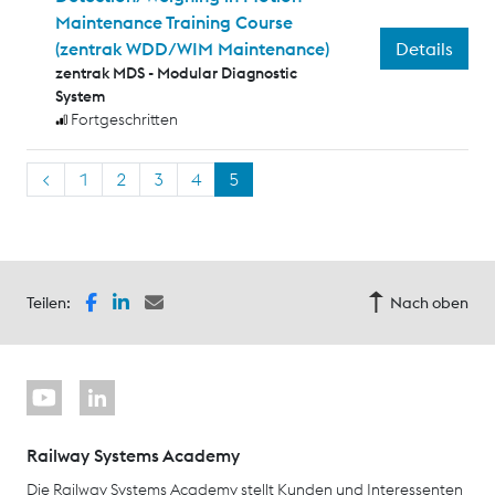
Maintenance Training Course
Details
(zentrak WDD/WIM Maintenance)
zentrak MDS - Modular Diagnostic
System
Fortgeschritten
<
1
2
3
4
5
Teilen:
Nach oben
Railway Systems Academy
Die Railway Systems Academy stellt Kunden und Interessenten