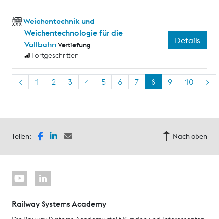
Weichentechnik und
Weichentechnologie für die
Details
Vollbahn
Vertiefung
Fortgeschritten
<
1
2
3
4
5
6
7
8
9
10
>
Teilen:
Nach oben
Railway Systems Academy
Die Railway Systems Academy stellt Kunden und Interessenten