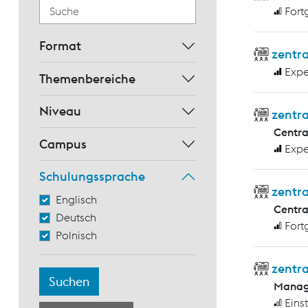
Fort
Format
zentra
Expe
Themenbereiche
Niveau
zentra
Centr
Campus
Expe
Schulungssprache
zentr
Englisch
Centr
Deutsch
Fort
Polnisch
zentra
Manag
Eins