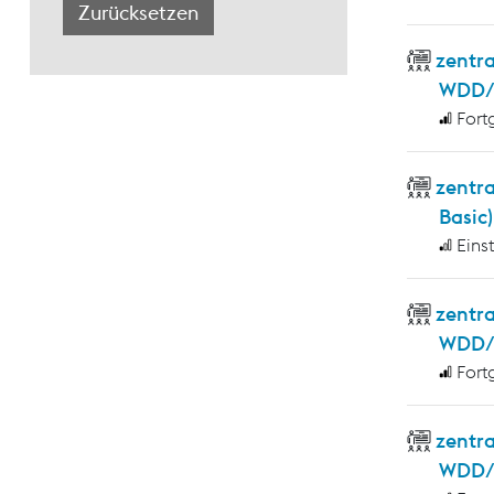
zentr
WDD/
Fort
zentr
Basic)
Eins
zentra
WDD/W
Fort
zentr
WDD/