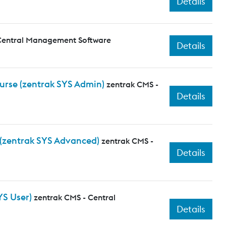
Details
Central Management Software
Details
ourse (zentrak SYS Admin)
zentrak CMS -
Details
 (zentrak SYS Advanced)
zentrak CMS -
Details
YS User)
zentrak CMS - Central
Details