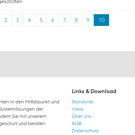
geschritten
2
3
4
5
6
7
8
9
10
Links & Download
nten in den Mittelpunkt und
Standorte
d Systemlösungen der
News
indem Sie mit unserem
Über uns
geschult und beraten
AGB
Datenschutz