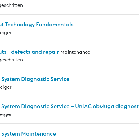
geschritten
ut Technology Fundamentals
teiger
ts - defects and repair
Maintenance
geschritten
 System Diagnostic Service
teiger
 System Diagnostic Service – UniAC obsługa diagnos
teiger
 System Maintenance