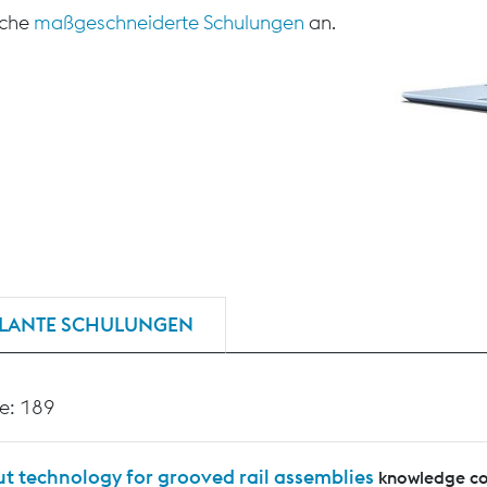
sche
maßgeschneiderte Schulungen
an.
LANTE SCHULUNGEN
e: 189
t technology for grooved rail assemblies
knowledge co