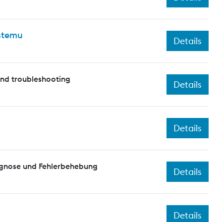
ystemu
Details
and troubleshooting
Details
Details
agnose und Fehlerbehebung
Details
Details