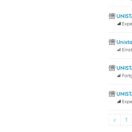
UNIST
Expe
Unist
Eins
UNIST
Fort
UNIST
Expe
<
1