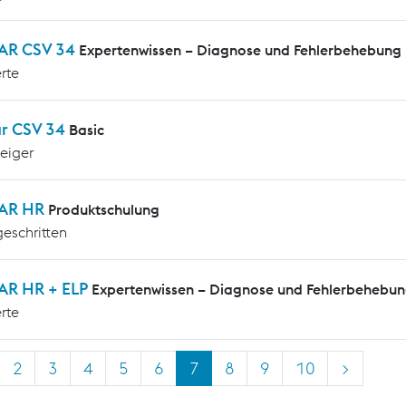
AR CSV 34
Expertenwissen – Diagnose und Fehlerbehebung
rte
ar CSV 34
Basic
teiger
AR HR
Produktschulung
geschritten
AR HR + ELP
Expertenwissen – Diagnose und Fehlerbehebu
rte
2
3
4
5
6
7
8
9
10
>