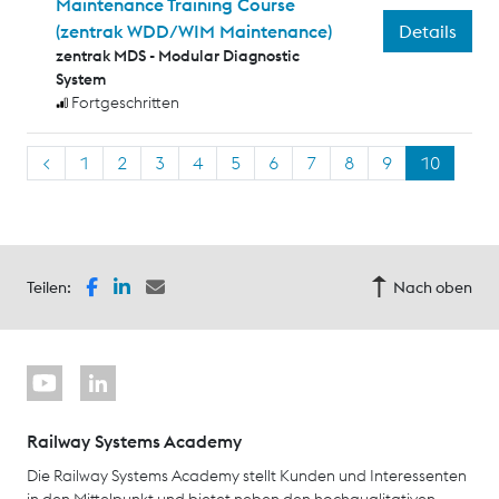
Maintenance Training Course
Details
(zentrak WDD/WIM Maintenance)
zentrak MDS - Modular Diagnostic
System
Fortgeschritten
<
1
2
3
4
5
6
7
8
9
10
Teilen:
Nach oben
Railway Systems Academy
Die Railway Systems Academy stellt Kunden und Interessenten
in den Mittelpunkt und bietet neben den hochqualitativen