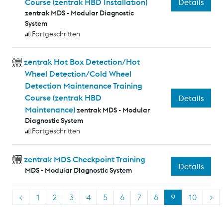
Details
Course (zentrak HBD Installation)
zentrak MDS - Modular Diagnostic
System
Fortgeschritten
zentrak Hot Box Detection/Hot
Wheel Detection/Cold Wheel
Detection Maintenance Training
Course (zentrak HBD
Details
Maintenance)
zentrak MDS - Modular
Diagnostic System
Fortgeschritten
zentrak MDS Checkpoint Training
Details
MDS - Modular Diagnostic System
<
1
2
3
4
5
6
7
8
9
10
>