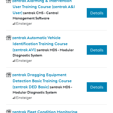
zentrak Alarming & Intervention
User Training Course (zentrak A&I
User)
Details
zentrak CMS - Central
Management Software
Einsteiger
zentrak Automatic Vehicle
Identification Training Course
(zentrak AVI)
Details
zentrak MDS - Modular
Diagnostic System
Einsteiger
zentrak Dragging Equipment
Detection Basic Training Course
(zentrak DED Basic)
Details
zentrak MDS -
Modular Diagnostic System
Einsteiger
zentrak Fleet Condition Monitoring