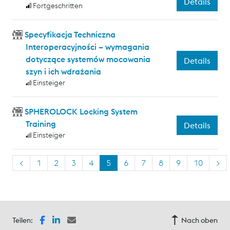
Details
Fortgeschritten
Specyfikacja Techniczna
Interoperacyjności – wymagania
dotyczące systemów mocowania
Details
szyn i ich wdrażania
Einsteiger
SPHEROLOCK Locking System
Training
Details
Einsteiger
<
1
2
3
4
5
6
7
8
9
10
>
Teilen:
Nach oben