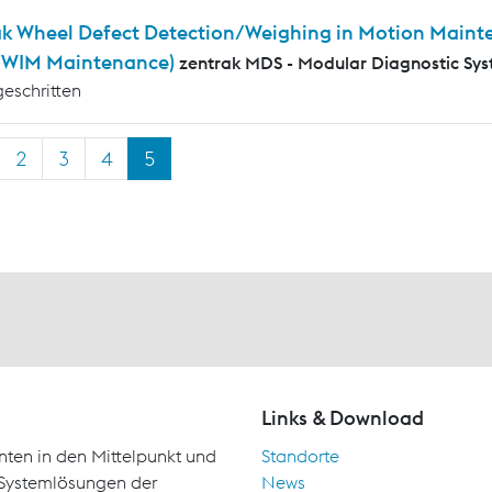
ak Wheel Defect Detection/Weighing in Motion Mainte
WIM Maintenance)
zentrak MDS - Modular Diagnostic Sy
geschritten
2
3
4
5
Links & Download
nten in den Mittelpunkt und
Standorte
d Systemlösungen der
News