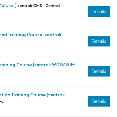
YS User)
zentrak CMS - Central
Details
ed Training Course (zentrak
Details
 Training Course (zentrak WDD/WIM
Details
tion Training Course (zentrak
Details
em