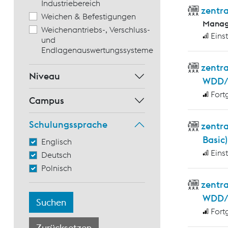
Industriebereich
zentra
Weichen & Befestigungen
Manag
Weichenantriebs-, Verschluss-
Eins
und
Endlagenauswertungssysteme
zentr
Niveau
WDD/
Fort
Campus
Schulungssprache
zentr
Basic)
Englisch
Eins
Deutsch
Polnisch
zentra
WDD/W
Fort