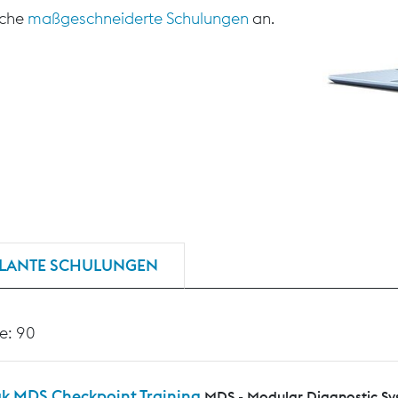
sche
maßgeschneiderte Schulungen
an.
LANTE SCHULUNGEN
e: 90
ak MDS Checkpoint Training
MDS - Modular Diagnostic S