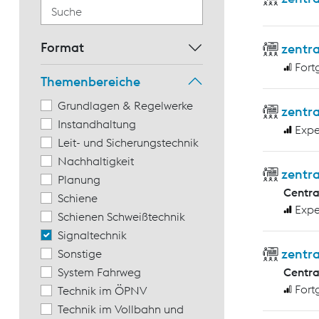
Format
zentr
Fort
Themenbereiche
Grundlagen & Regelwerke
zentra
Instandhaltung
Expe
Leit- und Sicherungstechnik
Nachhaltigkeit
zentra
Planung
Centr
Schiene
Expe
Schienen Schweißtechnik
Signaltechnik
zentr
Sonstige
System Fahrweg
Centr
Fort
Technik im ÖPNV
Technik im Vollbahn und