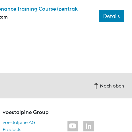
nance Training Course (zentrak
Details
stem
Nach oben
voestalpine Group
voestalpine AG
Products