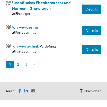
Europäisches Eisenbahnrecht und
Normen - Grundlagen
Details
Einsteiger
Fahrwegdesign
Details
Fortgeschritten
Fahrwegtechnik
Vertiefung
Details
Fortgeschritten
1
2
3
>
Teilen:
Nach oben