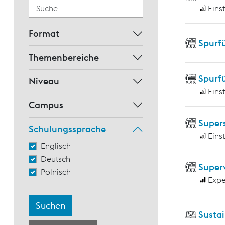
Eins
Format
Spurf
Themenbereiche
Spurf
Niveau
Eins
Campus
Supers
Schulungssprache
Eins
Englisch
Deutsch
Super
Polnisch
Expe
Sustai