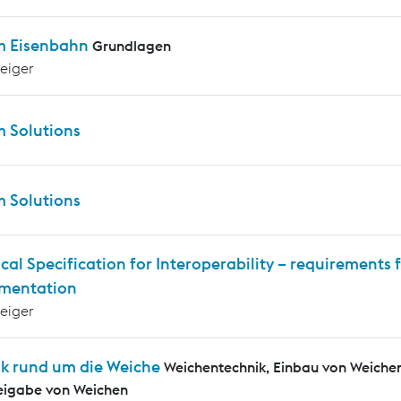
m Eisenbahn
Grundlagen
teiger
m Solutions
m Solutions
cal Specification for Interoperability – requirements f
mentation
teiger
ik rund um die Weiche
Weichentechnik, Einbau von Weiche
eigabe von Weichen