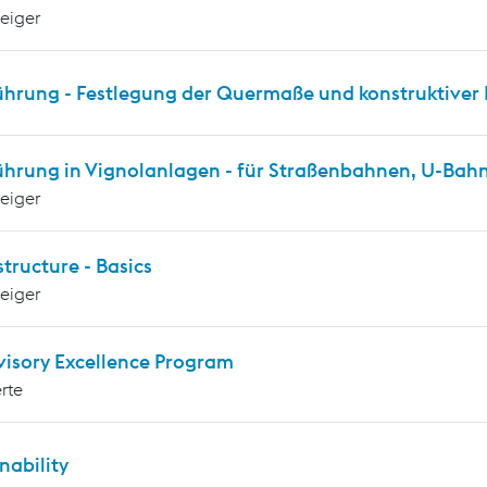
teiger
ührung - Festlegung der Quermaße und konstruktiver 
ührung in Vignolanlagen - für Straßenbahnen, U-Ba
teiger
tructure - Basics
teiger
visory Excellence Program
rte
nability