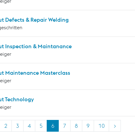
teiger
ut Defects & Repair Welding
geschritten
ut Inspection & Maintanance
teiger
ut Maintenance Masterclass
teiger
ut Technology
teiger
2
3
4
5
6
7
8
9
10
>