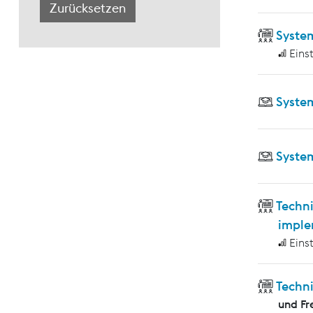
Syste
Eins
Syste
Syste
Techni
imple
Eins
Techn
und Fr