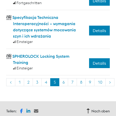
Details
Fortgeschritten
Specyfikacja Techniczna
Interoperacyjności – wymagania
dotyczące systemów mocowania
Details
szyn i ich wdrażania
Einsteiger
SPHEROLOCK Locking System
Training
Details
Einsteiger
<
1
2
3
4
5
6
7
8
9
10
>
Teilen:
Nach oben